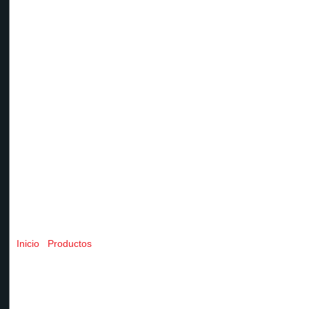
Desenrollador Manual
Inicio
/
Productos
/ Desenrollador Manual