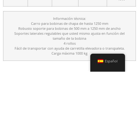
Información técnica:
Carro para bobinas de chapa de hasta 1250 mm
Robusto soporte para bobinas de 500 mm a 1250 mm de ancho
Soportes laterales regulables que usted mismo ajusta en función del
tamaño de la bobina
4 rollos
Fácil de transportar con ayuda de carretilla elevadora o transpaleta.
Carga máxima 1000 kg
Español