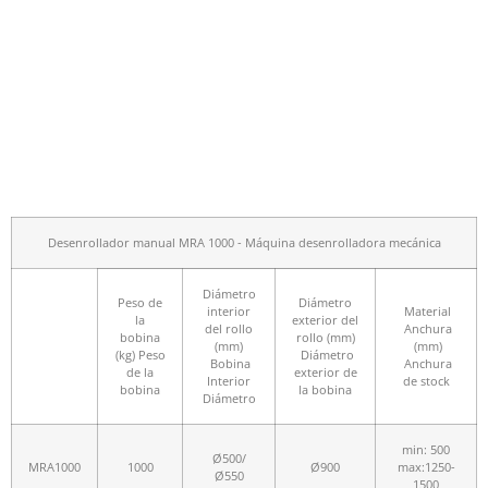
Desenrollador manual MRA 1000 - Máquina desenrolladora mecánica
Diámetro
Peso de
Diámetro
interior
Material
la
exterior del
del rollo
Anchura
bobina
rollo (mm)
(mm)
(mm)
(kg) Peso
Diámetro
Bobina
Anchura
de la
exterior de
Interior
de stock
bobina
la bobina
Diámetro
min: 500
Ø500/
MRA1000
1000
Ø900
max:1250-
Ø550
1500